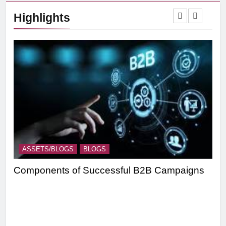
Highlights
ASSETS/BLOGS
BLOGS
A
Components of Successful B2B Campaigns
Tar
Ef