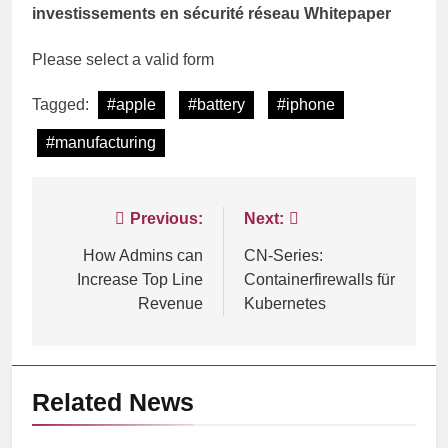
investissements en sécurité réseau
Whitepaper
Please select a valid form
Tagged:
#apple
#battery
#iphone
#manufacturing
Post
Previous:
Next:
navigation
How Admins can
CN-Series:
Increase Top Line
Containerfirewalls für
Revenue
Kubernetes
Related News