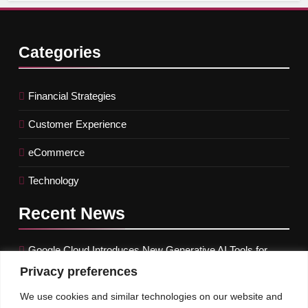
Categories
Financial Strategies
Customer Experience
eCommerce
Technology
Recent
News
Google Cloud Introduces New Generative AI Tools for
Retailers
Privacy preferences
Treasury yields marginally increase before the Fed
We use cookies and similar technologies on our website and